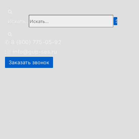
Искать...
✆
8 (800) 775-05-92
🖂
info@gup-ses.ru
Заказать звонок