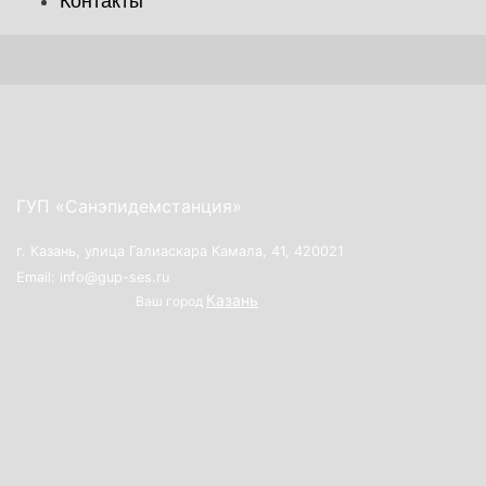
Контакты
ГУП «Санэпидемстанция»
г. Казань, улица Галиаскара Камала, 41, 420021
Email: info@gup-ses.ru
Казань
Ваш город