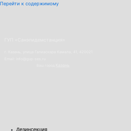
Перейти к содержимому
ГУП «Санэпидемстанция»
г. Казань, улица Галиаскара Камала, 41, 420021
Email: info@gup-ses.ru
Казань
Ваш город
Дезинсекция